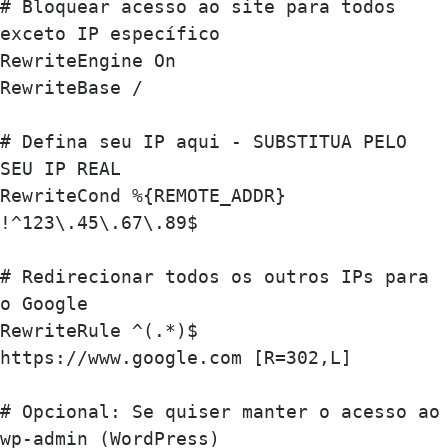
# Bloquear acesso ao site para todos 
exceto IP específico

RewriteEngine On

RewriteBase /

# Defina seu IP aqui - SUBSTITUA PELO 
SEU IP REAL

RewriteCond %{REMOTE_ADDR} 
!^123\.45\.67\.89$

# Redirecionar todos os outros IPs para 
o Google

RewriteRule ^(.*)$ 
https://www.google.com [R=302,L]

# Opcional: Se quiser manter o acesso ao 
wp-admin (WordPress)
