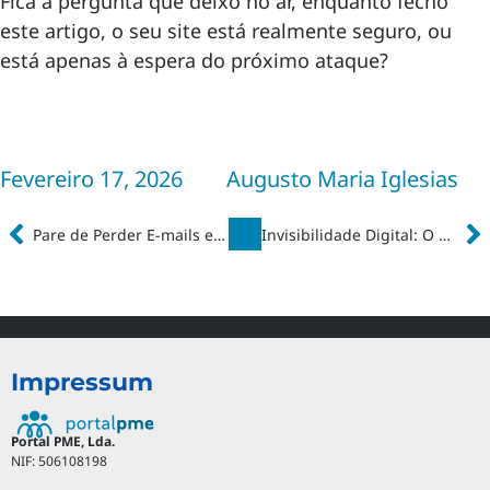
Fica a pergunta que deixo no ar, enquanto fecho
este artigo, o seu site está realmente seguro, ou
está apenas à espera do próximo ataque?
Fevereiro 17, 2026
Augusto Maria Iglesias
Pare de Perder E-mails e Comece a Ganhar Confiança: A Solução que a Sua Instituição Precisa
Invisibilidade Digital: O Risco Silencioso que Está a Afastar os Clientes da Sua Empresa
Impressum
Portal PME, Lda.
NIF: 506108198