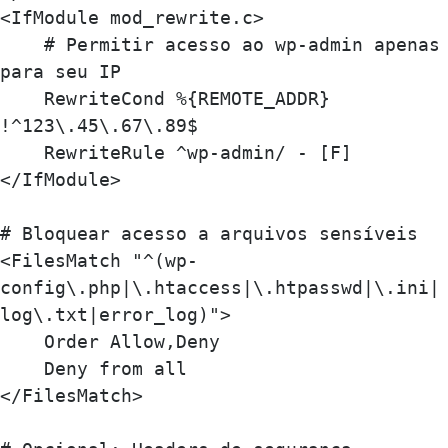
<IfModule mod_rewrite.c>

    # Permitir acesso ao wp-admin apenas 
para seu IP

    RewriteCond %{REMOTE_ADDR} 
!^123\.45\.67\.89$

    RewriteRule ^wp-admin/ - [F]

</IfModule>

# Bloquear acesso a arquivos sensíveis

<FilesMatch "^(wp-
config\.php|\.htaccess|\.htpasswd|\.ini|
log\.txt|error_log)">

    Order Allow,Deny

    Deny from all

</FilesMatch>
