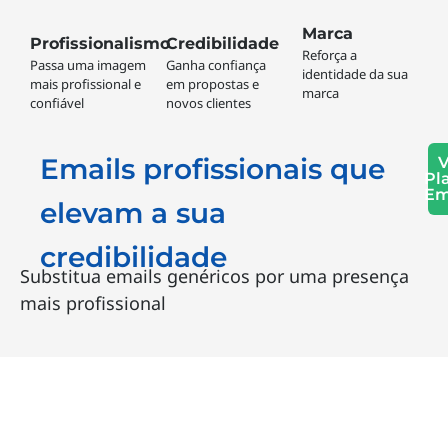
Credibilidade
Marca
Profissionalismo
Ganha confiança
Reforça a
Passa uma imagem
em propostas e
identidade da sua
mais profissional e
novos clientes
marca
confiável
Emails profissionais que
V
Pl
Em
elevam a sua
credibilidade
Substitua emails genéricos por uma presença
mais profissional