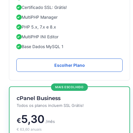
Certificado SSL: Grátis!
MultiPHP Manager
PHP 5.x, 7.x e 8.x
MultiPHP INI Editor
Base Dados MySQL 1
Escolher Plano
MAIS ESCOLHIDO
cPanel Business
Todos os planos incluem SSL Grátis!
5,30
€
/mês
€
63,60
anuais