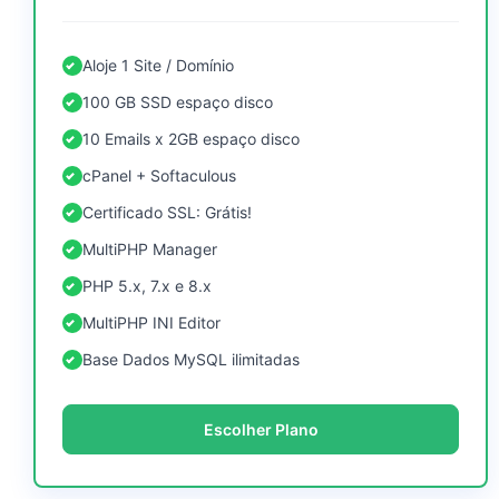
Aloje 1 Site / Domínio
100 GB SSD espaço disco
10 Emails x 2GB espaço disco
cPanel + Softaculous
Certificado SSL: Grátis!
MultiPHP Manager
PHP 5.x, 7.x e 8.x
MultiPHP INI Editor
Base Dados MySQL ilimitadas
Escolher Plano