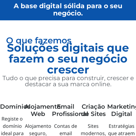
A base digital sólida para o seu
negócio.
O que fazemos
Soluções digitais que
fazem o seu negócio
crescer
Tudo o que precisa para construir, crescer e
destacar a sua marca online.
Domínios
Alojamento
Email
Criação
Marketin
Web
Profissional
de Sites
Digital
Registe o
domínio
Alojamento
Contas de
Sites
Estratégias
ideal para
seguro,
email
modernos,
que atraem