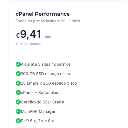
cPanel Performance
Todos os planos incluem SSL Grátis!
9,41
€
/mês
€
112,92
anuais
Aloje até 5 sites / domínios
200 GB SSD espaço disco
25 Emails x 2GB espaço disco
cPanel + Softaculous
Certificado SSL: Grátis!
MultiPHP Manager
PHP 5.x, 7.x e 8.x