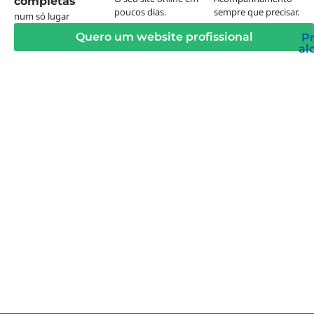
completas
poucos dias.
sempre que precisar.
num só lugar
Quero um website profissional
Pr
al