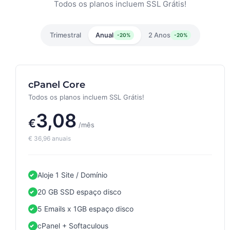
Todos os planos incluem SSL Grátis!
Trimestral
Anual
2 Anos
-20%
-20%
cPanel Core
Todos os planos incluem SSL Grátis!
3,08
€
/mês
€
36,96
anuais
Aloje 1 Site / Domínio
20 GB SSD espaço disco
5 Emails x 1GB espaço disco
cPanel + Softaculous