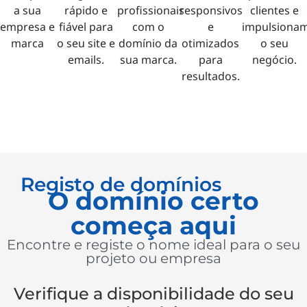
a sua
rápido e
profissionais
responsivos
clientes e
empresa e
fiável para
com o
e
impulsiona
marca
o seu site e
domínio da
otimizados
o seu
emails.
sua marca.
para
negócio.
resultados.
Registo de domínios
O domínio certo
começa aqui
Encontre e registe o nome ideal para o seu
projeto ou empresa
Verifique a disponibilidade do seu